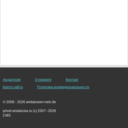
Андалусия
О проекте
Контакт
Карта сайта
Политика конфиденциальности
© 2008 - 2026 andalusien-netz.de
privet-andalusia.ru (c) 2007--2026
CMS