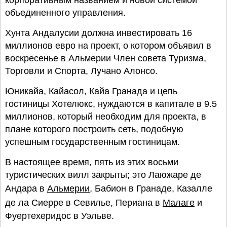
корпоративным названием и новой системой
объединенного управления.
Хунта Андалусии должна инвестировать 16
миллионов евро на проект, о котором объявил в
воскресенье в Альмерии Член совета Туризма,
Торговли и Спорта, Лучано Алонсо.
Юникайа, Кайасол, Кайа Гранада и цепь
гостиницы Хотелюкс, нуждаются в капитале в 9.5
миллионов, который необходим для проекта, в
плане которого построить сеть, подобную
успешным государственным гостиницам.
В настоящее время, пять из этих восьми
туристических вилл закрыты; это Лаюжаре де
Андара в
Aльмерии
, Бабион в Гранаде, Казалле
де ла Сиерре в Севилье, Периана в
Малаге
и
Фуертехеридос в Уэльве.