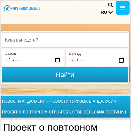
RU
Куда вы едете?
Заезд
Выезд
Найти
НОВОСТИ АНДАЛУСИИ
»
НОВОСТИ ТУРИЗМА В АНДАЛУСИИ
»
ПРОЕКТ О ПОВТОРНОМ СТРОИТЕЛЬСТВЕ СЕЛЬСКИХ ГОСТИНИЦ
АНДАЛУСИИ
Проект о повторном